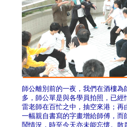
師公離別前的一夜，我們在酒樓為
多，師公單是與各學員拍照，已經
雷老師在百忙之中，抽空來港；再
一幅親自書寫的字畫增給師傅，而
鬧情況，時至今天亦未能忘懷。散