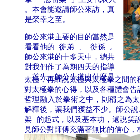
。本會能邀請師公來訪，真
是榮幸之至。
師公來港主要的目的當然是
看看他的 徙弟 、 徙孫 。
師公來港的十多天中，總共
對我們作了為期四天的指導
。首先，師公先道出什麼是
太極，再細說太極與太極拳之間的
對太極拳的心得，以及各種
體會告
哲理融入於拳術之中，則稱之為太
解釋後，讓我們獲益不少。師公說
架 的起式，以及基本功，還說笑
見師公對師傅充滿著無比的信心，