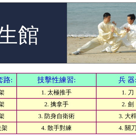
生館
路:
技擊性練習:
兵 器
架
1. 太極推手
1. 刀
架
2. 擒拿手
2. 劍
架
3. 防身自衛術
3. 大
夫架
4. 散手對練
4. 關