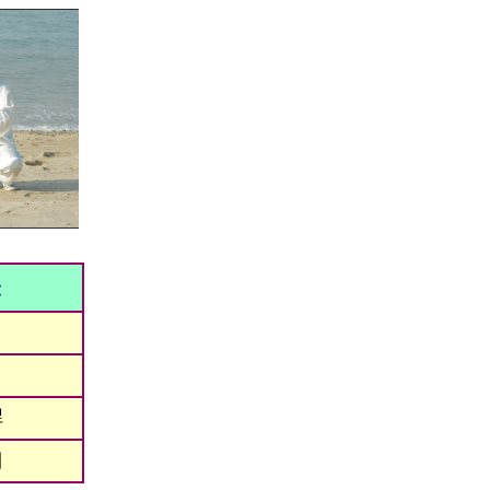
:
桿
刀